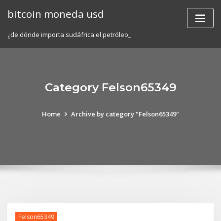
Skip
bitcoin moneda usd
to
content
¿de dónde importa sudáfrica el petróleo_
Category Felson65349
Home
Archive by category "Felson65349"
Felson65349